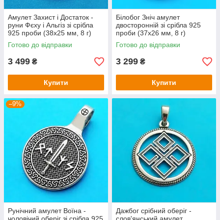
Амулет Захист і Достаток -
Білобог Зніч амулет
руни Фєху і Альгіз зі срібла
двосторонній зі срібла 925
925 проби (38х25 мм, 8 г)
проби (37х26 мм, 8 г)
Готово до відправки
Готово до відправки
3 499
3 299
₴
₴
Купити
Купити
–9%
Рунічний амулет Воїна -
Дажбог срібний оберіг -
чоловічий оберіг зі срібла 925
слов'янський амулет