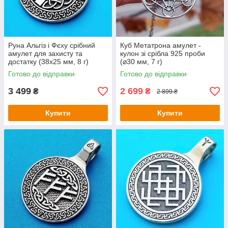
Руна Альгіз і Фєху срібний
Куб Метатрона амулет -
амулет для захисту та
кулон зі срібла 925 проби
достатку (38х25 мм, 8 г)
(⌀30 мм, 7 г)
Готово до відправки
Готово до відправки
3 499
2 699
₴
₴
2 899 ₴
Купити
Купити