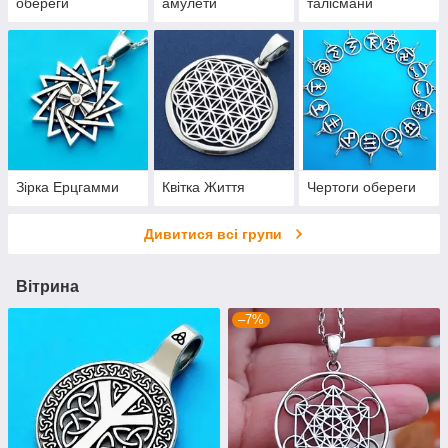
обереги
амулети
талісмани
Зірка Ерцгамми
Квітка Життя
Чертоги обереги
Дивитися всі групи
Вітрина
–7%