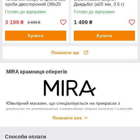
проби двосторонній (38х25
Даждьбог (⌀25 мм, 3.5 г)
мм, 8 г)
Готово до відправки
Готово до відправки
3 199
1 499
₴
₴
3 499 ₴
Купити
Купити
Показати ще
MIRA крамниця оберегів
Ювелірний магазин, що спеціалізується на прикрасах з
етнічною та езотеричною символікою різних культур і народів.
Ми пропонуємо обереги, амулети, талісмани реалізовані в
Показати все
ювелірних виробах зі срібла 925 проби. Наші партнери - це
офіційно зареєстровані виробники ювелірних прикрас в
Україні. Всі представлені вироби мають пробірний відтиск,
Способи оплати
бирку і знак виробника.