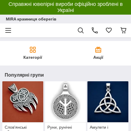
Справжні ювелірні вироби офіційно зроблені в
Україні
MIRA крамниця оберегів
Категорії
Акції
Популярні групи
Слов'янські
Руни, рунічні
Амулети і