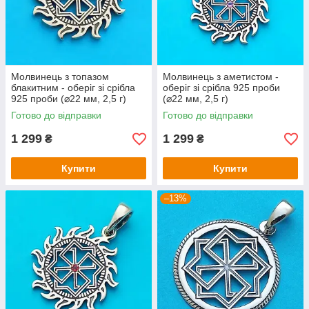
Молвинець з топазом
Молвинець з аметистом -
блакитним - оберіг зі срібла
оберіг зі срібла 925 проби
925 проби (⌀22 мм, 2,5 г)
(⌀22 мм, 2,5 г)
Готово до відправки
Готово до відправки
1 299
1 299
₴
₴
Купити
Купити
–13%