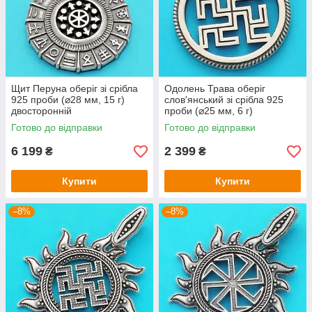
Щит Перуна оберіг зі срібла
Одолень Трава оберіг
925 проби (⌀28 мм, 15 г)
слов'янський зі срібла 925
двосторонній
проби (⌀25 мм, 6 г)
Готово до відправки
Готово до відправки
6 199
2 399
₴
₴
Купити
Купити
–8%
–8%