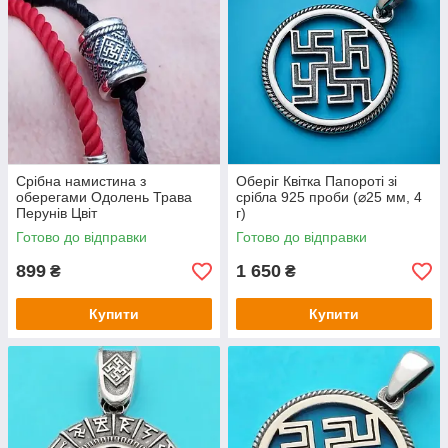
Срібна намистина з
Оберіг Квітка Папороті зі
оберегами Одолень Трава
срібла 925 проби (⌀25 мм, 4
Перунів Цвіт
г)
Готово до відправки
Готово до відправки
899
1 650
₴
₴
Купити
Купити