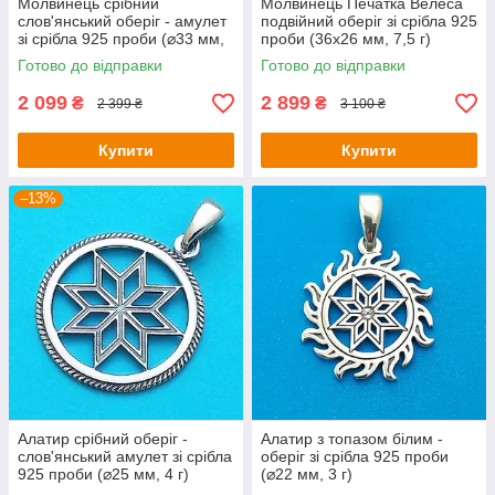
Молвинець срібний
Молвинець Печатка Велеса
слов'янський оберіг - амулет
подвійний оберіг зі срібла 925
зі срібла 925 проби (⌀33 мм,
проби (36х26 мм, 7,5 г)
6 г)
Готово до відправки
Готово до відправки
2 099
2 899
₴
₴
2 399 ₴
3 100 ₴
Купити
Купити
–13%
Алатир срібний оберіг -
Алатир з топазом білим -
слов'янський амулет зі срібла
оберіг зі срібла 925 проби
925 проби (⌀25 мм, 4 г)
(⌀22 мм, 3 г)