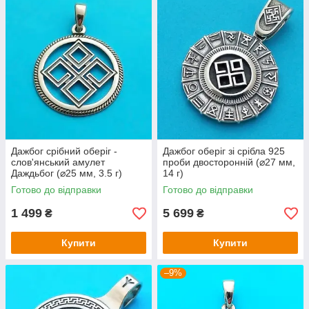
Дажбог срібний оберіг -
Дажбог оберіг зі срібла 925
слов'янський амулет
проби двосторонній (⌀27 мм,
Даждьбог (⌀25 мм, 3.5 г)
14 г)
Готово до відправки
Готово до відправки
1 499
5 699
₴
₴
Купити
Купити
–9%