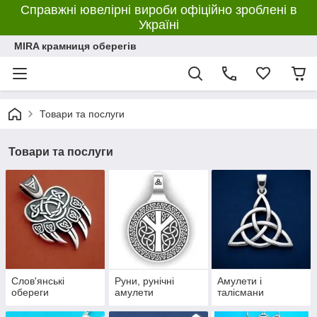
Справжні ювелірні вироби офіційно зроблені в
Україні
MIRA крамниця оберегів
Товари та послуги
Товари та послуги
Слов'янські
Руни, рунічні
Амулети і
обереги
амулети
талісмани