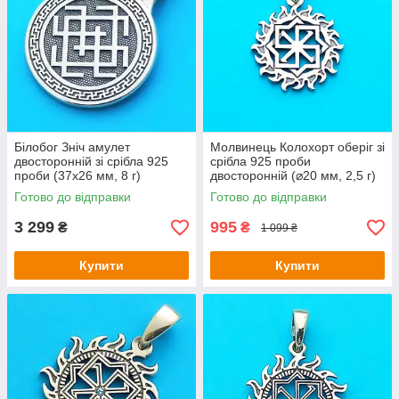
Білобог Зніч амулет
Молвинець Колохорт оберіг зі
двосторонній зі срібла 925
срібла 925 проби
проби (37х26 мм, 8 г)
двосторонній (⌀20 мм, 2,5 г)
Готово до відправки
Готово до відправки
3 299
995
₴
₴
1 099 ₴
Купити
Купити