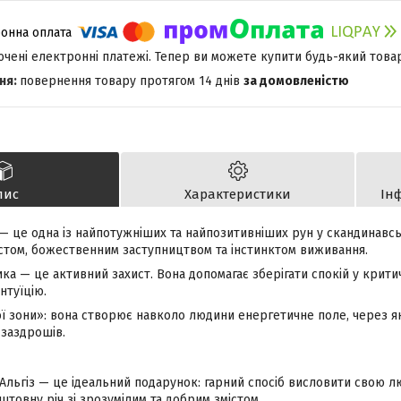
лючені електронні платежі. Тепер ви можете купити будь-який това
повернення товару протягом 14 днів
за домовленістю
пис
Характеристики
Ін
— це одна із найпотужніших та найпозитивніших рун у скандинавс
истом, божественним заступництвом та інстинктом виживання.
ика — це активний захист. Вона допомагає зберігати спокій у критич
нтуїцію.
ї зони»: вона створює навколо людини енергетичне поле, через я
 заздрошів.
Альгіз — це ідеальний подарунок: гарний спосіб висловити свою лю
товну річ зі зрозумілим та добрим змістом.