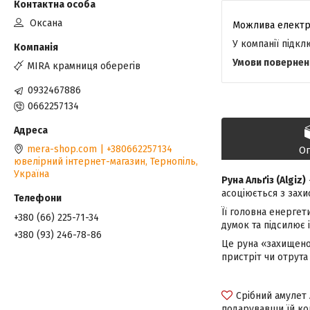
Оксана
У компанії підк
MIRA крамниця оберегів
0932467886
0662257134
mera-shop.com | +380662257134
О
ювелірний інтернет-магазин, Тернопіль,
Україна
Руна Альґіз (Algiz)
асоціюється з зах
Її головна енергет
+380 (66) 225-71-34
думок та підсилює і
+380 (93) 246-78-86
Це руна «захищено
пристріт чи отрута
Срібний амулет 
подарувавши їй кош