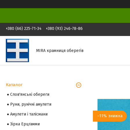
+380 (66) 225-71-34
+380 (93) 246-78-86
MIRA крамниця оберегів
Каталог
Слов'янські обереги
Руни, рунічні амулети
Амулети і талісмани
–11%
Зірка Ерцгамми