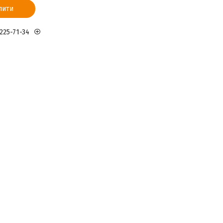
пити
 225-71-34