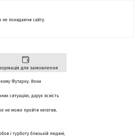
р не покидаючи сайту.
формація для замовлення
ькому Футарку. Вона
них ситуаціях, дарує ясність
ке не може пройти негатив,
бов і турботу близькій людині,