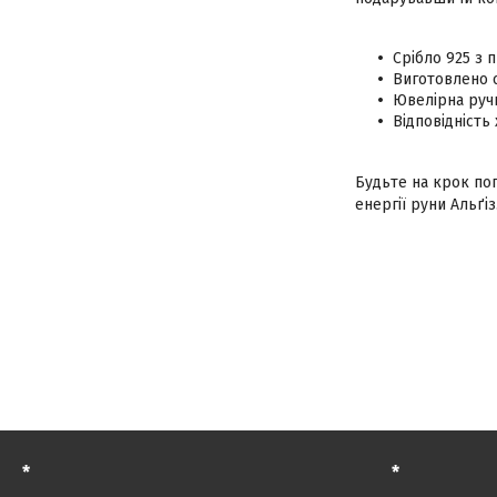
Срібло 925 з 
Виготовлено о
Ювелірна ручн
Відповідність
Будьте на крок поп
енергії руни Альґіз
*
*