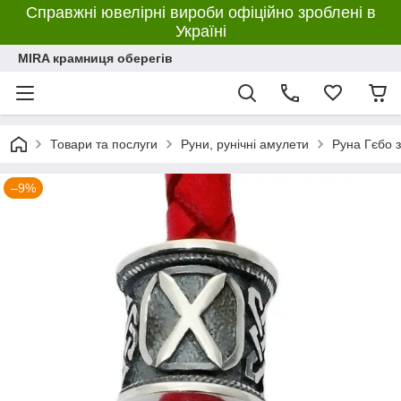
Справжні ювелірні вироби офіційно зроблені в
Україні
MIRA крамниця оберегів
Товари та послуги
Руни, рунічні амулети
Руна Гєбо з
–9%