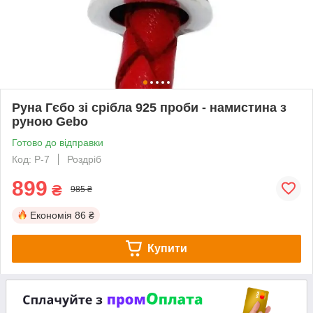
Руна Гєбо зі срібла 925 проби - намистина з
руною Gebo
Готово до відправки
Код: Р-7
Роздріб
899
₴
985 ₴
Економія
86 ₴
Купити