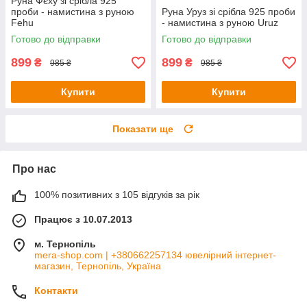
Руна Фєху зі срібла 925
проби - намистина з руною
Руна Уруз зі срібла 925 проби
Fehu
- намистина з руною Uruz
Готово до відправки
Готово до відправки
899
899
₴
₴
985 ₴
985 ₴
Купити
Купити
Показати ще
Про нас
100% позитивних з 105 відгуків за рік
Працює з 10.07.2013
м. Тернопіль
mera-shop.com | +380662257134 ювелірний інтернет-
магазин, Тернопіль, Україна
Контакти