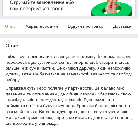
Опис
Характеристики
Відгуки про товар
Доставка
Опис
Гебо
- руна рівноваги та священного обміну. Її форма нагадує
перехрестя, де зустрічаються дві енергії, щоб створити щось
більше, ніж сума частин. Це символ дарунку, який неможливо
купити, адже він базується на взаємності, вдячності та свободі
вибору.
Справжня суть Гєбо полягає у партнерстві. Це баланс між
даванням та отриманням, де обидві сторони зберігають свою
індивідуальність, але діють у гармонії. Руна вчить, що
найміцніші зв'язки будуються на добровільній згоді, рівності та
взаємній повазі. Вона нагадує про цінність часу та уваги, які
ми присвячуємо іншим, і про важливість відкритості до енергії,
що приходить у відповідь.