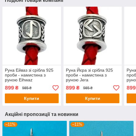
Подібні товари компанії
Руна Ейваз зі срібла 925
Руна Йєра зі срібла 925
Руна
проби - намистина з
проби - намистина з
проб
руною Eihwaz
руною Jera
рун
899
899
899
₴
₴
985 ₴
985 ₴
Купити
Купити
Акційні пропозиції та новинки
–11%
–11%