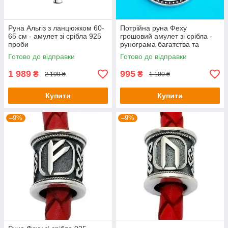
Руна Альгіз з ланцюжком 60-
Потрійна руна Феху
65 см - амулет зі срібла 925
грошовий амулет зі срібла -
проби
рунограма багатства та
успіху
Готово до відправки
Готово до відправки
1 989
995
₴
₴
2 199 ₴
1 100 ₴
Купити
Купити
–9%
–9%