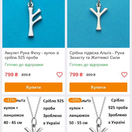
Амулет Руна Феху - кулон зі
Срібна підвіска Альгіз - Руна
срібла 925 проби
Захисту та Життевої Сили
Готово до відправки
Готово до відправки
799
799
₴
₴
899 ₴
899 ₴
Купити
Купити
–11%
–10%