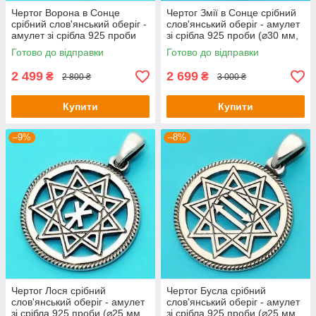
Чертог Ворона в Сонце
Чертог Змії в Сонце срібний
срібний слов'янський оберіг -
слов'янський оберіг - амулет
амулет зі срібла 925 проби
зі срібла 925 проби (⌀30 мм,
(⌀30 мм, 7 г)
7.5 г)
Готово до відправки
Готово до відправки
2 499
2 699
₴
₴
2 800 ₴
3 000 ₴
Купити
Купити
–9%
–8%
Чертог Лося срібний
Чертог Бусла срібний
слов'янський оберіг - амулет
слов'янський оберіг - амулет
зі срібла 925 проби (⌀25 мм,
зі срібла 925 проби (⌀25 мм,