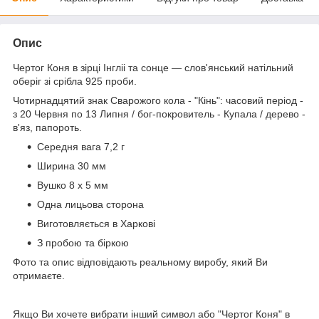
Опис
Чертог Коня в зірці Інгліі та сонце ― слов'янський натільний
оберіг зі срібла 925 проби.
Чотирнадцятий знак Сварожого кола - "Кінь": часовий період -
з 20 Червня по 13 Липня / бог-покровитель - Купала / дерево -
в'яз, папороть.
Середня вага 7,2 г
Ширина 30 мм
Вушко 8 х 5 мм
Одна лицьова сторона
Виготовляється в Харкові
З пробою та біркою
Фото та опис відповідають реальному виробу, який Ви
отримаєте.
Якщо Ви хочете вибрати інший символ або "Чертог Коня" в