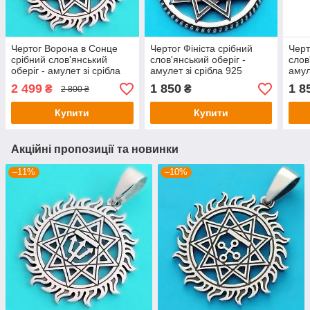
Чертог Ворона в Сонце
Чертог Фініста срібний
Черт
срібний слов'янський
слов'янський оберіг -
слов
оберіг - амулет зі срібла
амулет зі срібла 925
амул
925 проби (⌀30 мм, 7 г)
проби (⌀25 мм, 4.7 г)
проб
2 499
1 850
1 8
₴
₴
2 800 ₴
Купити
Купити
Акційні пропозиції та новинки
–11%
–10%