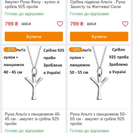
Амулет Руна Феху - кулон зі
Срібна підвіска Альгіз - Руна
срібла 925 проби
Захисту та Життевої Сили
Готово до відправки
Готово до відправки
799
799
₴
₴
899 ₴
899 ₴
Купити
Купити
–11%
–10%
Руна Альгіз з ланцюжком 40-
Руна Альгіз з ланцюжком 50-
45 см - амулет зі срібла 925
55 см - амулет зі срібла 925
проби
проби
Готово до відправки
Готово до відправки