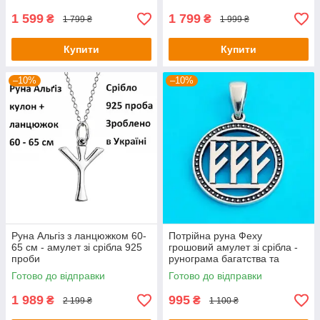
1 599
1 799
₴
₴
1 799 ₴
1 999 ₴
Купити
Купити
–10%
–10%
Руна Альгіз з ланцюжком 60-
Потрійна руна Феху
65 см - амулет зі срібла 925
грошовий амулет зі срібла -
проби
рунограма багатства та
успіху
Готово до відправки
Готово до відправки
1 989
995
₴
₴
2 199 ₴
1 100 ₴