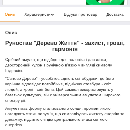
Опис
Характеристики
Відгуки про товар
Доставка
Опис
Руностав "Дерево Життя" - захист, гроші,
гармонія
Срібний амулет, що підійде і для чоловіка і для жінки,
двосторонній кулон з рунічною в'яззю у вигляді символу
Іггдрасіль.
"Світове Дерево" - уособлює єдність світобудови, де його
корінню відповідає потойбіччя, підніжжю стовбура - світ
людей, а кроні - світ богів. Цей символ використовують у
багатьох культурах, він є універсальним амулетом широкого
спектру дії.
Амулет має форму стилізованого сонця, промені якого
нагадують язики полум’я, що символізують життєву енергію та
динаміку, підсилюючі дію центрального знака світлою
енергією.