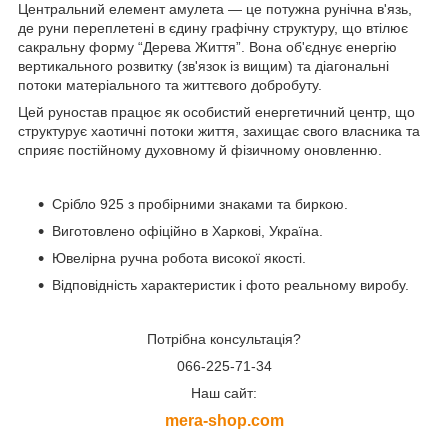
Центральний елемент амулета — це потужна рунічна в'язь,
де руни переплетені в єдину графічну структуру, що втілює
сакральну форму “Дерева Життя”. Вона об'єднує енергію
вертикального розвитку (зв'язок із вищим) та діагональні
потоки матеріального та життєвого добробуту.
Цей руностав працює як особистий енергетичний центр, що
структурує хаотичні потоки життя, захищає свого власника та
сприяє постійному духовному й фізичному оновленню.
Срібло 925 з пробірними знаками та биркою.
Виготовлено офіційно в Харкові, Україна.
Ювелірна ручна робота високої якості.
Відповідність характеристик і фото реальному виробу.
Потрібна консультація?
066-225-71-34
Наш сайт:
mera-shop.com