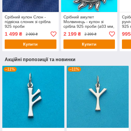
Срібний кулон Слон -
Срібний амулет
Сріб
підвіска слоник зі срібла
Молвинець - кулон зі
руні
925 проби
срібла 925 проби (⌀33 мм,
925 
6 г)
1 499
2 199
995
₴
₴
2 000 ₴
2 399 ₴
Купити
Купити
Акційні пропозиції та новинки
–11%
–11%