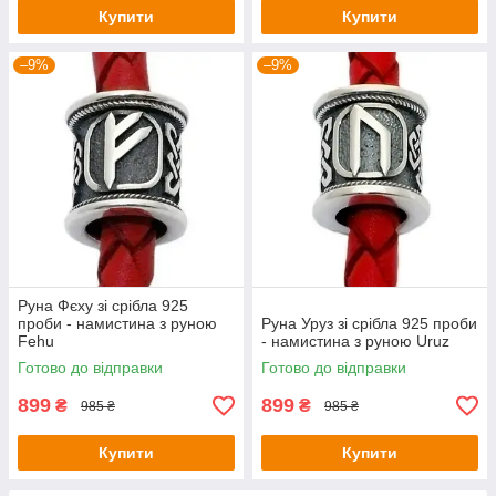
Купити
Купити
–9%
–9%
Руна Фєху зі срібла 925
проби - намистина з руною
Руна Уруз зі срібла 925 проби
Fehu
- намистина з руною Uruz
Готово до відправки
Готово до відправки
899
899
₴
₴
985 ₴
985 ₴
Купити
Купити