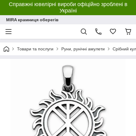
Справжні ювелірні вироби офіційно зроблені в
Україні
MIRA крамниця оберегів
Товари та послуги
Руни, рунічні амулети
Срібний кул