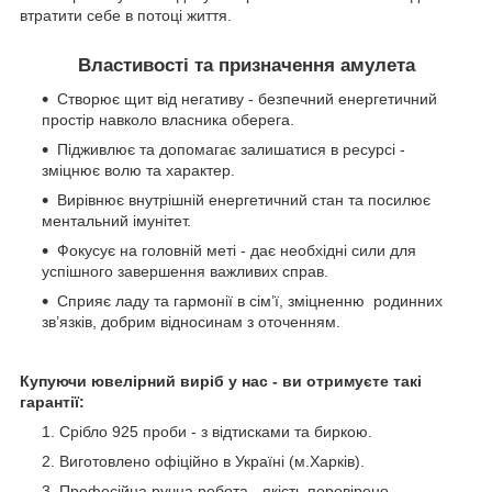
втратити себе в потоці життя.
Властивості та призначення амулета
Створює щит від негативу - безпечний енергетичний
простір навколо власника оберега.
Підживлює та допомагає залишатися в ресурсі -
зміцнює волю та характер.
Вирівнює внутрішній енергетичний стан та посилює
ментальний імунітет.
Фокусує на головній меті - дає необхідні сили для
успішного завершення важливих справ.
Сприяє ладу та гармонії в сім’ї, зміцненню родинних
зв’язків, добрим відносинам з оточенням.
Купуючи ювелірний виріб у нас - ви отримуєте такі
гарантії:
Срібло 925 проби - з відтисками та биркою.
Виготовлено офіційно в Україні (м.Харків).
Професійна ручна робота - якість перевірено.