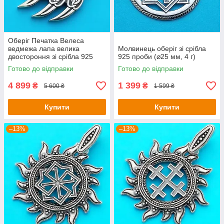
Оберіг Печатка Велеса
ведмежа лапа велика
Молвинець оберіг зі срібла
двостороння зі срібла 925
925 проби (⌀25 мм, 4 г)
проби (48х30 мм, 14г)
Готово до відправки
Готово до відправки
4 899
1 399
₴
₴
5 600 ₴
1 599 ₴
Купити
Купити
–13%
–13%