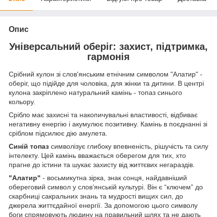
Опис
Універсальний оберіг: захист, підтримка,
гармонія
Срібний кулон зі слов'янським етнічним символом "Алатир" -
оберіг, що підійде для чоловіка, для жінки та дитини. В центрі
кулона закріплено натуральний камінь - топаз синього
кольору.
Срібло має захисні та накопичувальні властивості, відбиває
негативну енергію і акумулює позитивну. Камінь в поєднанні зі
сріблом підсилює дію амулета.
Синій топаз
символізує глибоку впевненість, рішучість та силу
інтелекту. Цей камінь вважається оберегом для тих, хто
прагне до істини та шукає захисту від життєвих негараздів.
"Алатир"
- восьмикутна зірка, знак сонця, найдавніший
обереговий символ у слов’янській культурі. Він є “ключем” до
скарбниці сакральних знань та мудрості вищих сил, до
джерела життєдайної енергії. За допомогою цього символу
боги спрямовують людину на правильний шлях та не дають