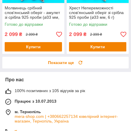
Молвинець срібний
Хрест Непереможності
слов'янський оберіг - амулет
слов'янський оберіг зі срібла
зі срібла 925 проби (⌀33 мм,
925 проби (⌀33 мм, 6 г)
6 г)
Готово до відправки
Готово до відправки
2 099
2 099
₴
₴
2 399 ₴
2 399 ₴
Купити
Купити
Показати ще
Про нас
100% позитивних з 105 відгуків за рік
Працює з 10.07.2013
м. Тернопіль
mera-shop.com | +380662257134 ювелірний інтернет-
магазин, Тернопіль, Україна