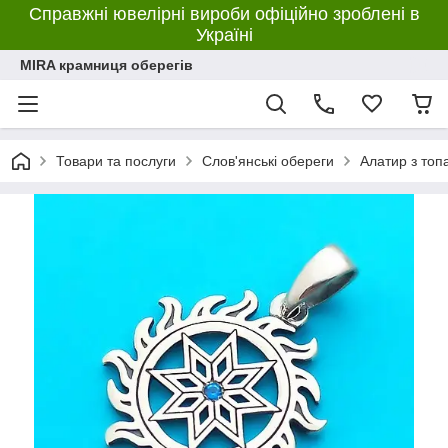
Справжні ювелірні вироби офіційно зроблені в
Україні
MIRA крамниця оберегів
Товари та послуги
Слов'янські обереги
Алатир з топа