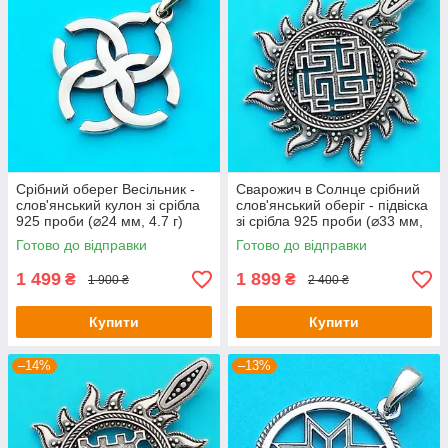
Срібний оберег Весільник -
Сварожич в Солнце срібний
слов'янський кулон зі срібла
слов'янський оберіг - підвіска
925 проби (⌀24 мм, 4.7 г)
зі срібла 925 проби (⌀33 мм,
6 г)
Готово до відправки
Готово до відправки
1 499
1 899
₴
₴
1 900 ₴
2 400 ₴
Купити
Купити
–14%
–13%