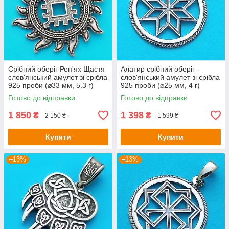
Срібний оберіг Реп'ях Щастя
Алатир срібний оберіг -
слов'янський амулет зі срібла
слов'янський амулет зі срібла
925 проби (⌀33 мм, 5.3 г)
925 проби (⌀25 мм, 4 г)
Готово до відправки
Готово до відправки
1 850
1 398
₴
₴
2 150 ₴
1 599 ₴
Купити
Купити
–13%
–13%