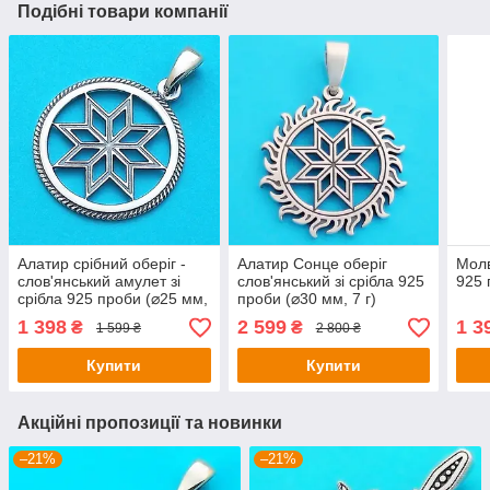
Подібні товари компанії
Алатир срібний оберіг -
Алатир Сонце оберіг
Молв
слов'янський амулет зі
слов'янський зі срібла 925
925 
срібла 925 проби (⌀25 мм,
проби (⌀30 мм, 7 г)
4 г)
1 398
2 599
1 3
₴
₴
1 599 ₴
2 800 ₴
Купити
Купити
Акційні пропозиції та новинки
–21%
–21%