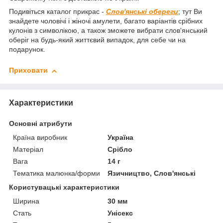
Подивіться каталог прикрас -
Слов'янські обереги
; тут Ви
знайдете чоловічі і жіночі амулети, багато варіантів срібних
кулонів з символікою, а також зможете вибрати слов'янський
оберіг на будь-який життєвий випадок, для себе чи на
подарунок.
Приховати
Характеристики
Основні атрибути
Країна виробник
Україна
Матеріал
Срібло
Вага
14 г
Тематика малюнка/форми
Язичництво, Слов'янські
Користувацькі характеристики
Ширина
30 мм
Стать
Унісекс