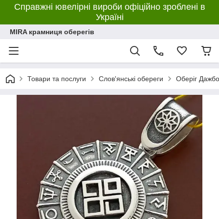
Справжні ювелірні вироби офіційно зроблені в
Україні
MIRA крамниця оберегів
Товари та послуги
Слов'янські обереги
Оберіг Дажбог