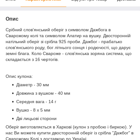
Опис
Срібний слов'янський оберіг з символом Дажбога в
Сварожому колі та символом Алатир на вушку. Двосторонній
натільний оберіг зі срібла 925 проби. Дажбог - прабатько
слов'янського роду, бог літнього сонця і родючості, що дарує
земні блага. Коло Свароже - слов'янська зоряна система, що
складається з 16 чертогів.
Опис кулона:
Діаметр - 30 мм
Довжина з вушком - 40 мм
Середня вага - 14 г
Вушко - 8 х 5 мм
Дві лицьові сторони
Оберіг виготовляється в Харкові (кулон з пробою і биркою). У
нас Ви можете купити двосторонній оберіг із срібла "Дажбог" в
Сварожому Колі з доставкою по Україні.