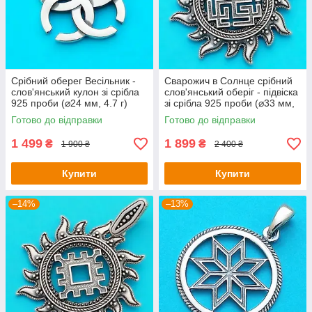
Срібний оберег Весільник -
Сварожич в Солнце срібний
слов'янський кулон зі срібла
слов'янський оберіг - підвіска
925 проби (⌀24 мм, 4.7 г)
зі срібла 925 проби (⌀33 мм,
6 г)
Готово до відправки
Готово до відправки
1 499
1 899
₴
₴
1 900 ₴
2 400 ₴
Купити
Купити
–14%
–13%