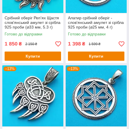
Срібний оберіг Реп'ях Щастя
Алатир срібний оберіг -
слов'янський амулет зі срібла
слов'янський амулет зі срібла
925 проби (⌀33 мм, 5.3 г)
925 проби (⌀25 мм, 4 г)
Готово до відправки
Готово до відправки
1 850
1 398
₴
₴
2 150 ₴
1 599 ₴
Купити
Купити
–13%
–13%