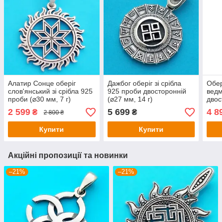
Алатир Сонце оберіг
Дажбог оберіг зі срібла
Обер
слов'янський зі срібла 925
925 проби двосторонній
ведм
проби (⌀30 мм, 7 г)
(⌀27 мм, 14 г)
двос
проб
2 599
5 699
4 8
₴
₴
2 800 ₴
Купити
Купити
Акційні пропозиції та новинки
–21%
–21%