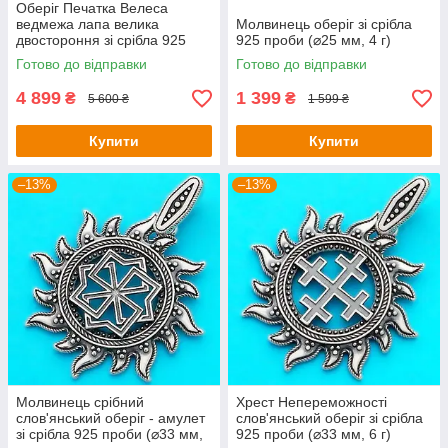
Оберіг Печатка Велеса
ведмежа лапа велика
Молвинець оберіг зі срібла
двостороння зі срібла 925
925 проби (⌀25 мм, 4 г)
проби (48х30 мм, 14г)
Готово до відправки
Готово до відправки
4 899
1 399
₴
₴
5 600 ₴
1 599 ₴
Купити
Купити
–13%
–13%
Молвинець срібний
Хрест Непереможності
слов'янський оберіг - амулет
слов'янський оберіг зі срібла
зі срібла 925 проби (⌀33 мм,
925 проби (⌀33 мм, 6 г)