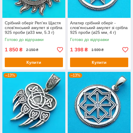
Срібний оберіг Реп'ях Щастя
Алатир срібний оберіг -
слов'янський амулет зі срібла
слов'янський амулет зі срібла
925 проби (⌀33 мм, 5.3 г)
925 проби (⌀25 мм, 4 г)
Готово до відправки
Готово до відправки
1 850
1 398
₴
₴
2 150 ₴
1 599 ₴
Купити
Купити
–13%
–13%