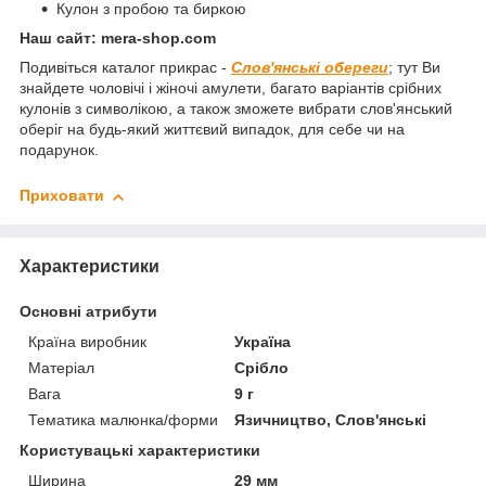
Кулон з пробою та биркою
Наш сайт: mera-shop.com
Подивіться каталог прикрас -
Слов'янські обереги
; тут Ви
знайдете чоловічі і жіночі амулети, багато варіантів срібних
кулонів з символікою, а також зможете вибрати слов'янський
оберіг на будь-який життєвий випадок, для себе чи на
подарунок.
Приховати
Характеристики
Основні атрибути
Країна виробник
Україна
Матеріал
Срібло
Вага
9 г
Тематика малюнка/форми
Язичництво, Слов'янські
Користувацькі характеристики
Ширина
29 мм