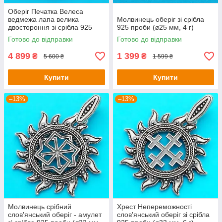
Оберіг Печатка Велеса
ведмежа лапа велика
Молвинець оберіг зі срібла
двостороння зі срібла 925
925 проби (⌀25 мм, 4 г)
проби (48х30 мм, 14г)
Готово до відправки
Готово до відправки
4 899
1 399
₴
₴
5 600 ₴
1 599 ₴
Купити
Купити
–13%
–13%
Молвинець срібний
Хрест Непереможності
слов'янський оберіг - амулет
слов'янський оберіг зі срібла