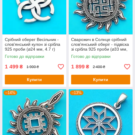
Срібний оберег Весільник -
Сварожич в Солнце срібний
слов'янський кулон зі срібла
слов'янський оберіг - підвіска
925 проби (⌀24 мм, 4.7 г)
зі срібла 925 проби (⌀33 мм,
6 г)
Готово до відправки
Готово до відправки
1 499
1 899
₴
₴
1 900 ₴
2 400 ₴
Купити
Купити
–14%
–13%