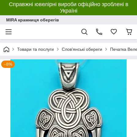
Справжні ювелірні вироби офіційно зроблені в
Україні
MIRA крамниця оберегів
Товари та послуги
Слов'янські обереги
Печатка Веле
–8%