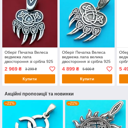
Оберіг Печатка Велеса
Оберіг Печатка Велеса
Обер
ведмежа лапа
ведмежа лапа велика
ведм
двостороння зі срібла 925
двостороння зі срібла 925
сріб
проби (39х24 мм, 8 г)
проби (48х30 мм, 14г)
мм, 
2 969
4 899
5 4
₴
₴
3 299 ₴
5 600 ₴
Купити
Купити
Акційні пропозиції та новинки
–21%
–21%