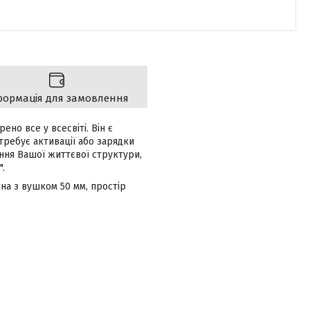
формація для замовлення
но все у всесвіті. Він є
требує активації або зарядки
лення Вашої життєвої структури,
.
ина з вушком 50 мм, простір