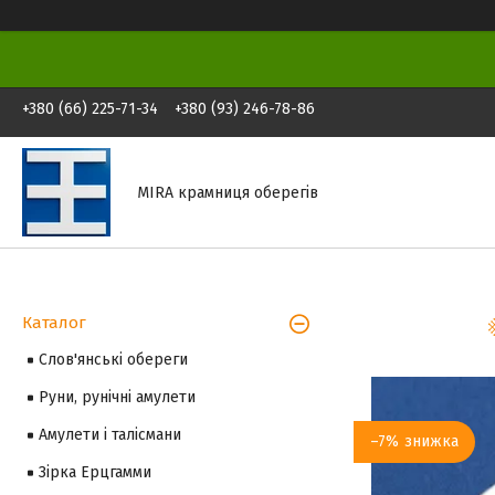
+380 (66) 225-71-34
+380 (93) 246-78-86
MIRA крамниця оберегів
Каталог
Слов'янські обереги
Руни, рунічні амулети
Амулети і талісмани
–7%
Зірка Ерцгамми