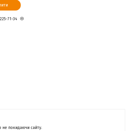
пити
 225-71-34
р не покидаючи сайту.