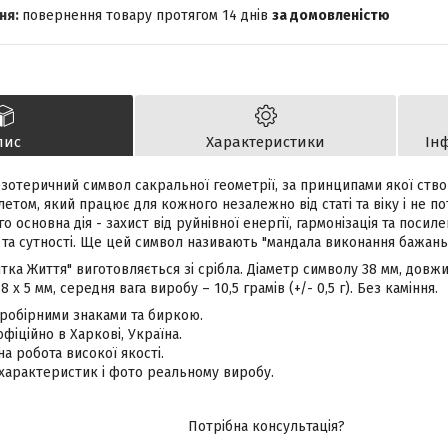
повернення товару протягом 14 днів
за домовленістю
пис
Характеристики
Ін
зотеричний символ сакральної геометрії, за принципами якої створе
етом, який працює для кожного незалежно від статі та віку і не по
го основна дія - захист від руйнівної енергії, гармонізація та поси
 та сутності. Ще цей символ називають "мандала виконання бажань"
тка Життя" виготовляється зі срібла. Діаметр символу 38 мм, довж
 х 5 мм, середня вага виробу – 10,5 грамів (+/- 0,5 г). Без каміння.
пробірними знаками та биркою.
фіційно в Харкові, Україна.
а робота високої якості.
 характеристик і фото реальному виробу.
Потрібна консультація?