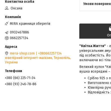
Оксана
MIRA крамниця оберегів
0932467886
О
0662257134
"Квітка Життя"
- е
універсальним амул
mera-shop.com | +380662257134
під особистість. Йо
ювелірний інтернет-магазин, Тернопіль,
включаючи всі тіла
Україна
Великий кулон "Кві
вушка всередині – 8
+380 (66) 225-71-34
Срібло 925 з 
Виготовлено о
+380 (93) 246-78-86
Ювелірна ручн
Відповідність