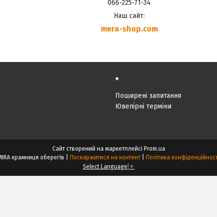
066-225-71-34
Наш сайт:
mera-shop.com
*
Поширені запитання
Ювелірні терміни
Сайт створений на маркетплейсі
Prom.ua
MIRA крамниця оберегів |
Поскаржитися на контент
|
Політика конфіденційност
Select Language
▼