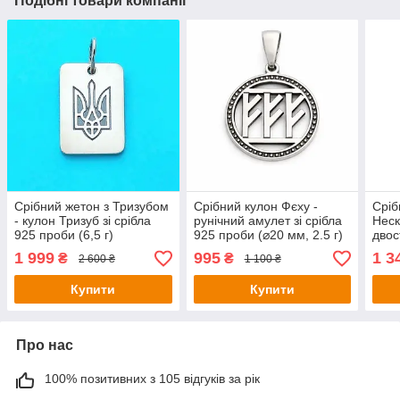
Подібні товари компанії
Срібний жетон з Тризубом
Срібний кулон Фєху -
Сріб
- кулон Тризуб зі срібла
рунічний амулет зі срібла
Неск
925 проби (6,5 г)
925 проби (⌀20 мм, 2.5 г)
двос
сріб
1 999
995
1 3
₴
₴
2 600 ₴
1 100 ₴
мм, 
Купити
Купити
Про нас
100% позитивних з 105 відгуків за рік